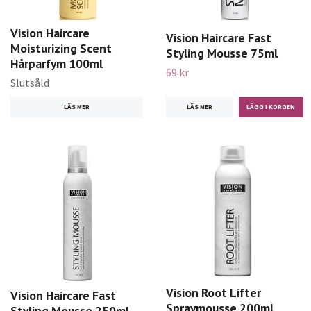
Vision Haircare
Vision Haircare Fast
Moisturizing Scent
Styling Mousse 75ml
Hårparfym 100ml
69 kr
Slutsåld
LÄS MER
LÄS MER
Vision Root Lifter
Vision Haircare Fast
Spraymousse 200ml
Styling Mousse 250ml