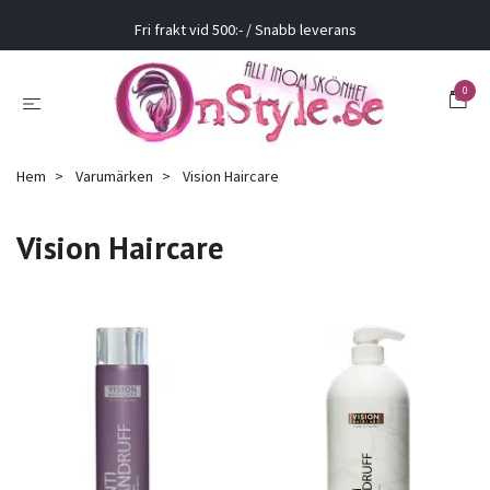
Fri frakt vid 500:- / Snabb leverans
0
Hem
Varumärken
Vision Haircare
Vision Haircare