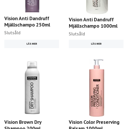
Vision Anti Dandruff
Vision Anti Dandruff
Mjällschampo 250ml
Mjällschampo 1000ml
Slutsåld
Slutsåld
LÄS MER
LÄS MER
Vision Brown Dry
Vision Color Preserving
Shampoo 200ml
Balsam 1000ml