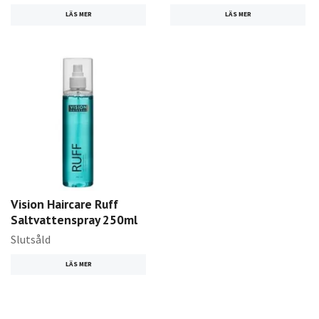
LÄS MER
LÄS MER
Vision Haircare Ruff
Saltvattenspray 250ml
Slutsåld
LÄS MER