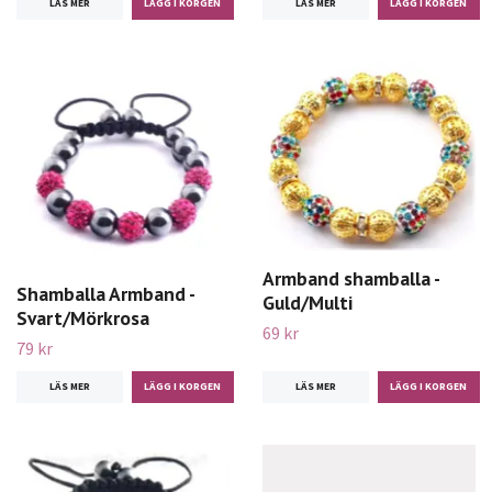
LÄS MER
LÄS MER
Armband shamballa -
Shamballa Armband -
Guld/Multi
Svart/Mörkrosa
69 kr
79 kr
LÄS MER
LÄS MER