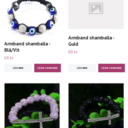
Armband shamballa -
Armband shamballa -
Guld
Blå/Vit
89 kr
69 kr
LÄS MER
LÄS MER