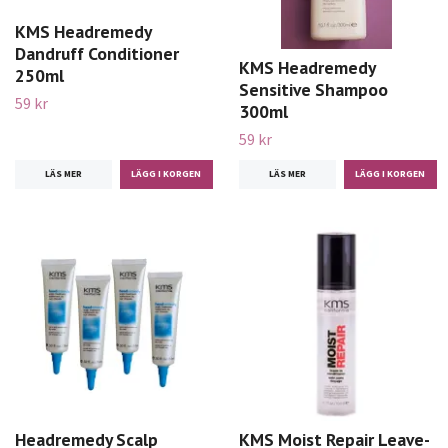
KMS Headremedy
Dandruff Conditioner
KMS Headremedy
250ml
Sensitive Shampoo
59 kr
300ml
59 kr
LÄS MER
LÄS MER
Headremedy Scalp
KMS Moist Repair Leave-