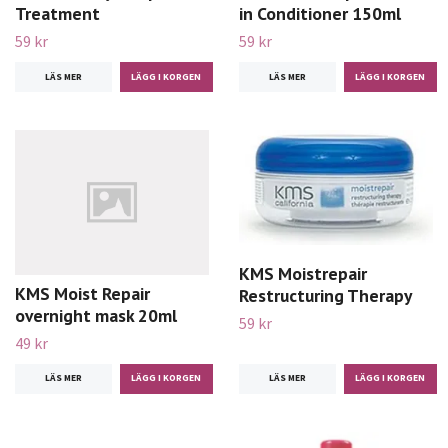
Treatment
in Conditioner 150ml
59 kr
59 kr
LÄS MER
LÄS MER
KMS Moistrepair
KMS Moist Repair
Restructuring Therapy
overnight mask 20ml
59 kr
49 kr
LÄS MER
LÄS MER