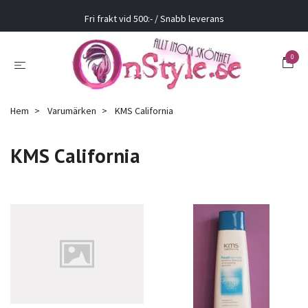
Fri frakt vid 500:- / Snabb leverans
0
Hem
Varumärken
KMS California
KMS California