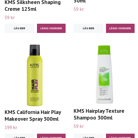
50ml
KMS Silksheen Shaping
Creme 125ml
59 kr
59 kr
LÄS MER
LÄS MER
KMS Hairplay Texture
KMS California Hair Play
Shampoo 300ml
Makeover Spray 300ml
59 kr
199 kr
LÄS MER
LÄS MER