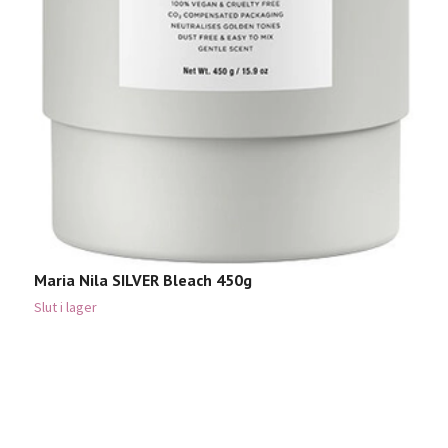
S
4
Maria Nila SILVER Bleach 450g
Slut i lager