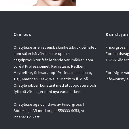
Om oss
Kundtjän
Onstyle.se är en svensk skönhetsbutik på nätet
Frisörgross I
som säljer hårvård, make-up och
Fornhöjdsväg
nagelprodukter från ledande varumärken som
15256 Södert
Loréal Professionnel, Kérastase, Redken,
Maybelline, Schwarzkopf Professional, Joico,
För frågor vä
Tigi, American Crew, Wella, Matrix m.fl. Vi på
info@onstyle
Onstyle jobbar konstant med att uppdatera och
fylla på vårt lager med nya varumärken.
Onstyle.se ägs och drivs av Frisörgross I
Södertälje AB med org nr 559333-9053, vi
innehar F-Skatt.