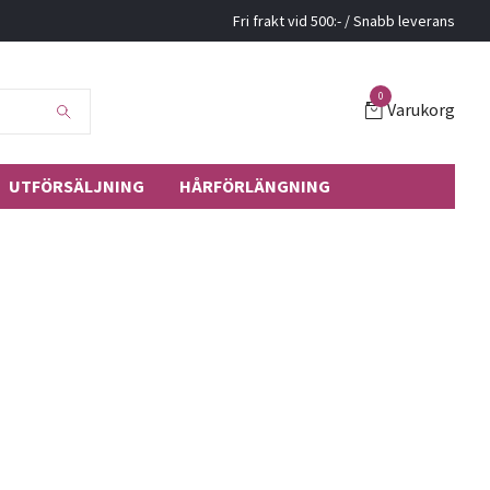
Fri frakt vid 500:- / Snabb leverans
0
Varukorg
UTFÖRSÄLJNING
HÅRFÖRLÄNGNING