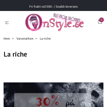
Fri frakt vid 500:- / Snabb leverans
0
Hem
Varumärken
La riche
La riche