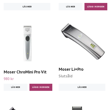
LÄS MER
LÄS MER
Moser Li+Pro
Moser ChroMini Pro Vit
Slutsåld
980 kr
LÄS MER
LÄS MER