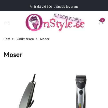
Fri frakt vid 500:- / Snabb leverans
0
Hem
Varumärken
Moser
Moser