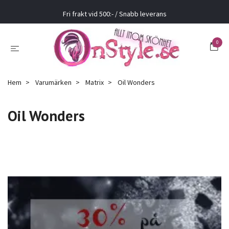
Fri frakt vid 500:- / Snabb leverans
0
Hem
Varumärken
Matrix
Oil Wonders
Oil Wonders