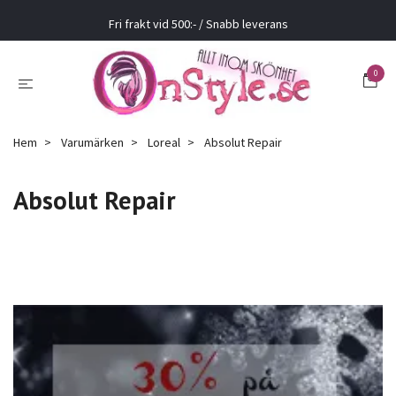
Fri frakt vid 500:- / Snabb leverans
0
Hem
Varumärken
Loreal
Absolut Repair
Absolut Repair