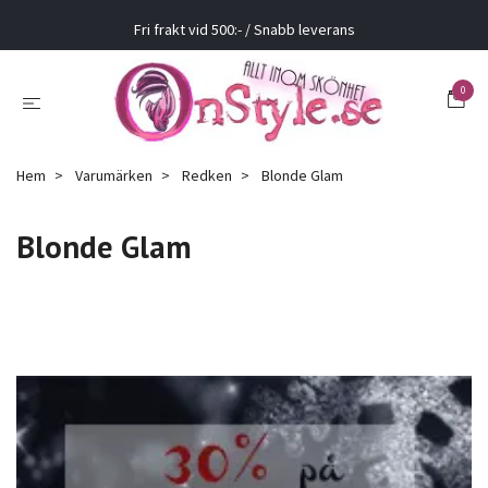
Fri frakt vid 500:- / Snabb leverans
0
Hem
Varumärken
Redken
Blonde Glam
Blonde Glam