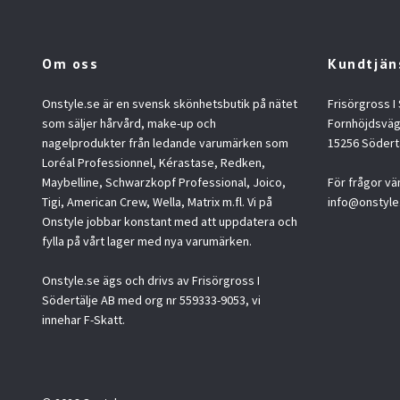
Om oss
Kundtjän
Onstyle.se är en svensk skönhetsbutik på nätet
Frisörgross I
som säljer hårvård, make-up och
Fornhöjdsväg
nagelprodukter från ledande varumärken som
15256 Södert
Loréal Professionnel, Kérastase, Redken,
Maybelline, Schwarzkopf Professional, Joico,
För frågor vä
Tigi, American Crew, Wella, Matrix m.fl. Vi på
info@onstyle
Onstyle jobbar konstant med att uppdatera och
fylla på vårt lager med nya varumärken.
Onstyle.se ägs och drivs av Frisörgross I
Södertälje AB med org nr 559333-9053, vi
innehar F-Skatt.