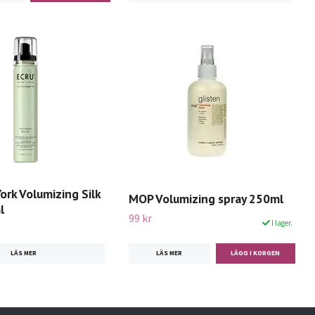
ork Volumizing Silk
MOP Volumizing spray 250ml
l
99 kr
I lager.
LÄS MER
LÄS MER