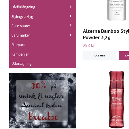
Hårförlängning
Stylingverktyg
Accessoarer
Alterna Bamboo Sty
Varumärken
Powder 3,2g
Storpack
298 kr
Kampanjer
LÄS MER
Utförsäljning