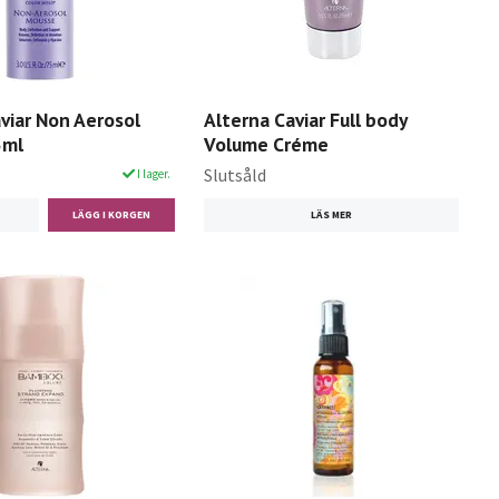
viar Non Aerosol
Alterna Caviar Full body
5ml
Volume Créme
Slutsåld
I lager.
LÄS MER