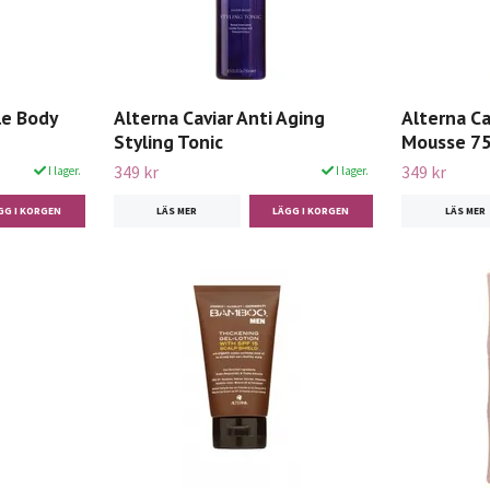
le Body
Alterna Caviar Anti Aging
Alterna Ca
Styling Tonic
Mousse 7
349 kr
349 kr
I lager.
I lager.
LÄS MER
LÄS MER