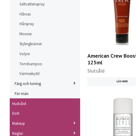
Saltvattenspray
Hårvax
Hårspray
Mousse
Stylingkrämer
Volym
American Crew Boos
125ml
Torrshampoo
Slutsåld
Värmeskydd
LÄS MER
Färg och toning
För män
Hudvård
Doft
Makeup
Naglar