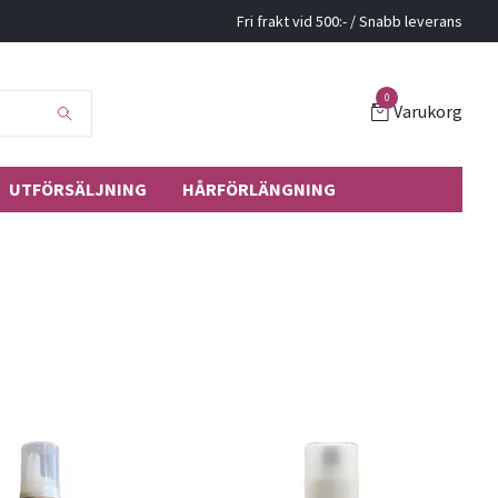
Fri frakt vid 500:- / Snabb leverans
0
Varukorg
UTFÖRSÄLJNING
HÅRFÖRLÄNGNING