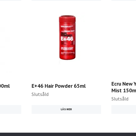
Ecru New Y
00ml
E+46 Hair Powder 65ml
Mist 150m
Slutsåld
Slutsåld
LÄS MER