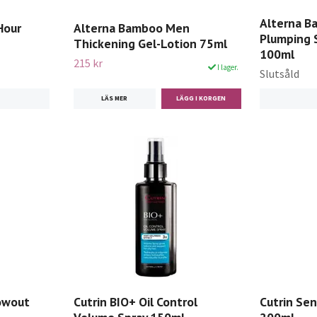
Alterna B
Hour
Alterna Bamboo Men
Plumping 
Thickening Gel-Lotion 75ml
100ml
215 kr
I lager.
Slutsåld
LÄS MER
owout
Cutrin BIO+ Oil Control
Cutrin Sen