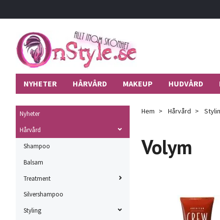
NYHETER
HÅRVÅRD
MAKEUP
HUDVÅRD
Hem
Hårvård
Styli
Nyheter
Hårvård
Volym
Shampoo
Balsam
Treatment
Silvershampoo
Styling