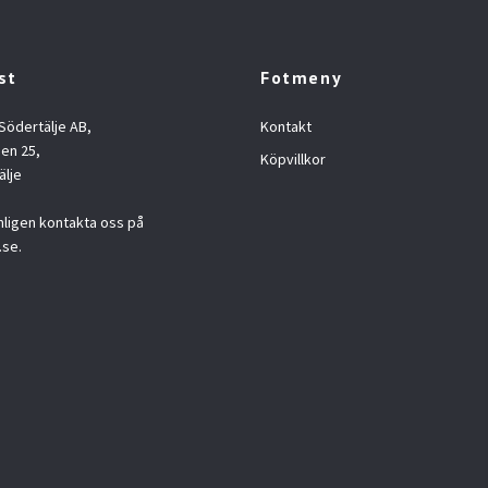
st
Fotmeny
 Södertälje AB,
Kontakt
en 25,
Köpvillkor
älje
nligen kontakta oss på
.se
.