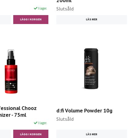
200ml
Slutsåld
I lager.
LÄS MER
fessional Chooz
d:fi Volume Powder 10g
izer - 75ml
Slutsåld
I lager.
LÄS MER