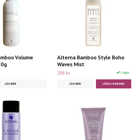
amboo Volume
Alterna Bamboo Style Boho
70g
Waves Mist
298 kr
I lager.
LÄS MER
LÄS MER