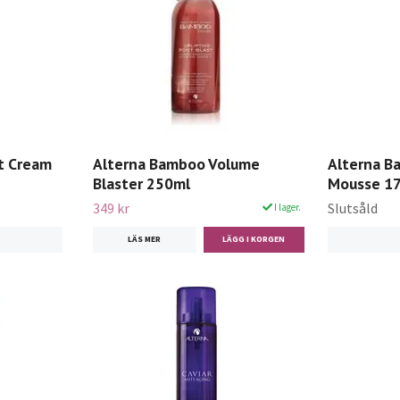
t Cream
Alterna Bamboo Volume
Alterna B
Blaster 250ml
Mousse 1
349 kr
Slutsåld
I lager.
LÄS MER