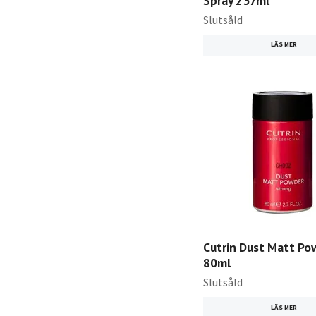
Spray 237ml
Slutsåld
LÄS MER
Cutrin Dust Matt Po
80ml
Slutsåld
LÄS MER