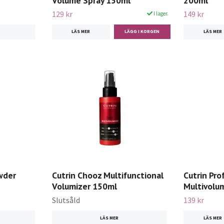
Volume Spray 150ml
200ml
129 kr
149 kr
I lager.
LÄS MER
LÄS MER
wder
Cutrin Chooz Multifunctional
Cutrin Pro
Volumizer 150ml
Multivolum
Slutsåld
139 kr
LÄS MER
LÄS MER