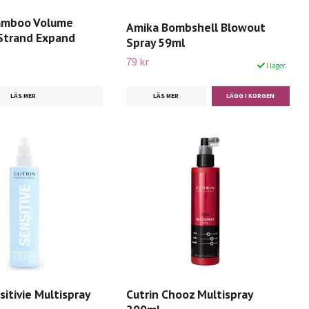
amboo Volume
Amika Bombshell Blowout
Strand Expand
Spray 59ml
79 kr
I lager.
LÄS MER
LÄS MER
sitivie Multispray
Cutrin Chooz Multispray