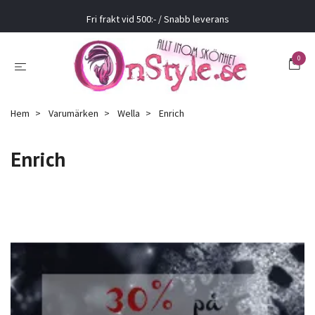
Fri frakt vid 500:- / Snabb leverans
0
Hem
Varumärken
Wella
Enrich
Enrich