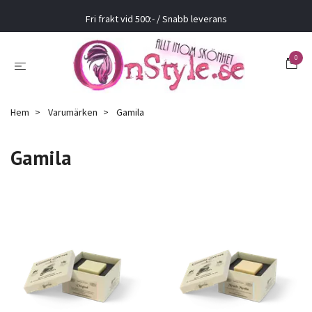
Fri frakt vid 500:- / Snabb leverans
0
Hem
Varumärken
Gamila
Gamila