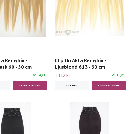
ta Remyhår -
Clip On Äkta Remyhår -
ask 60 - 50 cm
Ljusblond 613 - 60 cm
1 112 kr
I lager.
I lager.
LÄS MER