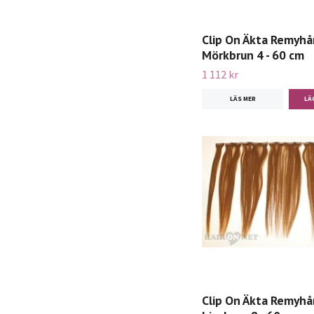
Clip On Äkta Remyhår
Mörkbrun 4 - 60 cm
1 112 kr
LÄS MER
Clip On Äkta Remyhår