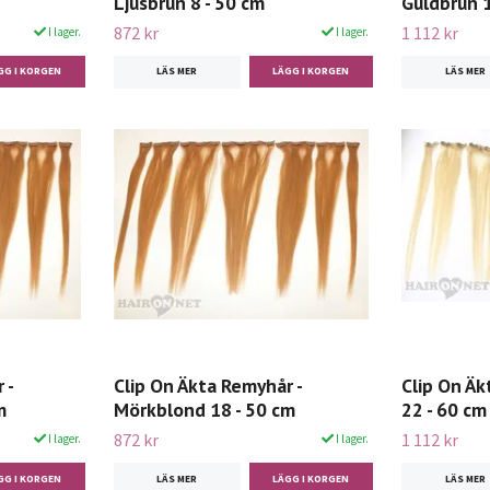
Ljusbrun 8 - 50 cm
Guldbrun 1
872 kr
1 112 kr
I lager.
I lager.
LÄS MER
LÄS MER
 -
Clip On Äkta Remyhår -
Clip On Äk
m
Mörkblond 18 - 50 cm
22 - 60 cm
872 kr
1 112 kr
I lager.
I lager.
LÄS MER
LÄS MER