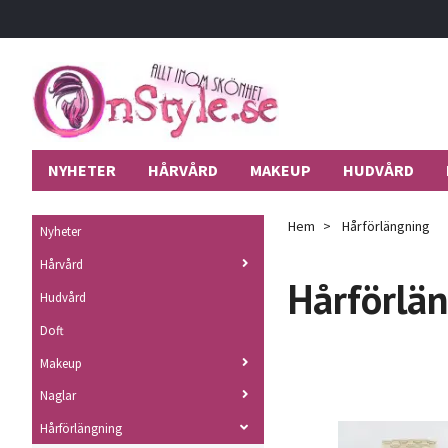
NYHETER
HÅRVÅRD
MAKEUP
HUDVÅRD
Hem
Hårförlängning
Nyheter
Hårvård
Hårförlä
Hudvård
Doft
Makeup
Naglar
Hårförlängning