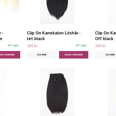
 -
Clip On Kanekalon Löshår -
Clip On Ka
m
Jet black
Off black
169 kr
169 kr
I lager.
I lager.
LÄS MER
LÄS MER