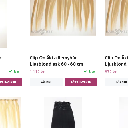
 -
Clip On Äkta Remyhår -
Clip On Äk
Ljusblond ask 60 - 60 cm
Ljusblond 
1 112 kr
872 kr
I lager.
I lager.
LÄS MER
LÄS MER