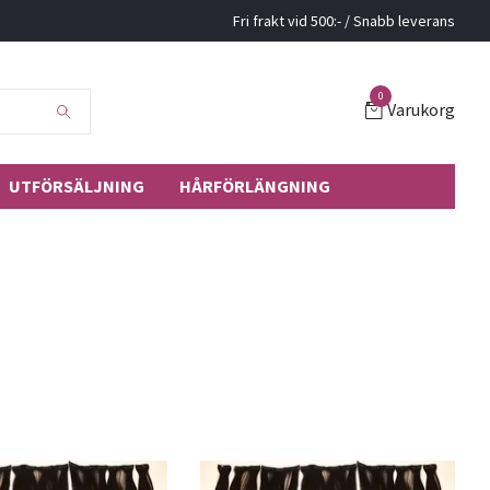
Fri frakt vid 500:- / Snabb leverans
0
Varukorg
UTFÖRSÄLJNING
HÅRFÖRLÄNGNING