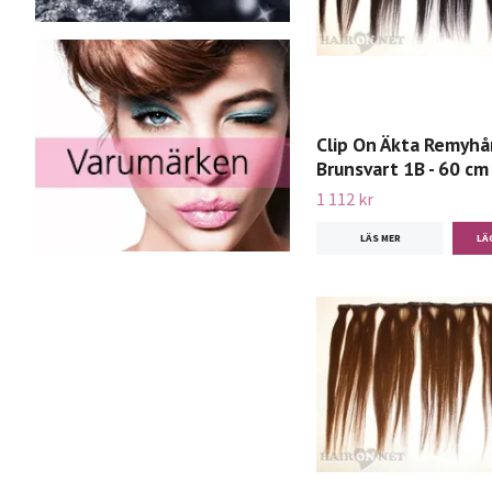
Clip On Äkta Remyhår
Brunsvart 1B - 60 cm
1 112 kr
LÄS MER