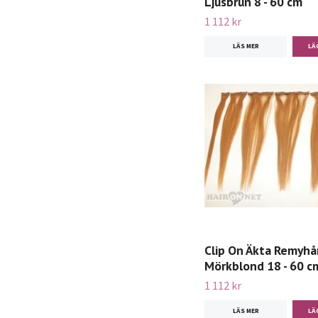
Ljusbrun 8 - 60 cm
1 112 kr
LÄS MER
Clip On Äkta Remyhår
Mörkblond 18 - 60 c
1 112 kr
LÄS MER