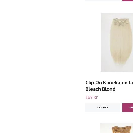
Clip On Kanekalon Lö
Bleach Blond
169 kr
LÄS MER