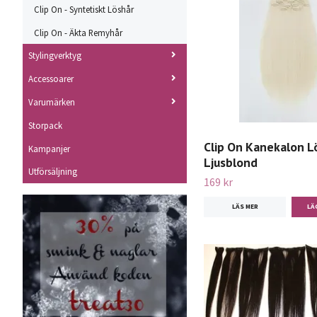
Clip On - Syntetiskt Löshår
Clip On - Äkta Remyhår
Stylingverktyg
Accessoarer
Varumärken
Storpack
Clip On Kanekalon Lö
Kampanjer
Ljusblond
Utförsäljning
169 kr
LÄS MER