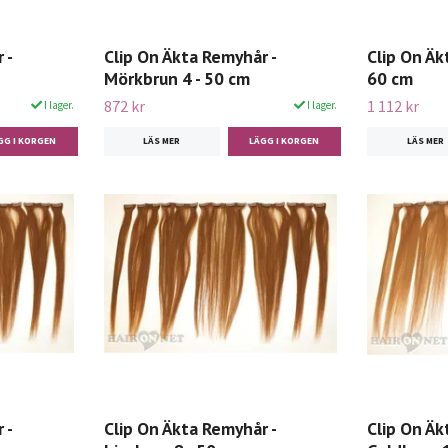
 -
Clip On Äkta Remyhår -
Clip On Äk
Mörkbrun 4 - 50 cm
60 cm
872 kr
1 112 kr
I lager.
I lager.
LÄS MER
LÄS MER
 -
Clip On Äkta Remyhår -
Clip On Äk