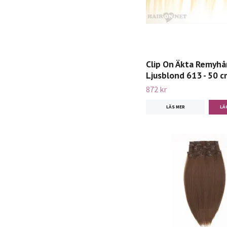
Clip On Äkta Remyhår
Ljusblond 613 - 50 c
872 kr
LÄS MER