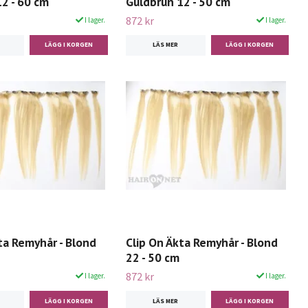
2 - 60 cm
Guldbrun 12 - 50 cm
872 kr
I lager.
I lager.
LÄS MER
ta Remyhår - Blond
Clip On Äkta Remyhår - Blond
22 - 50 cm
872 kr
I lager.
I lager.
LÄS MER