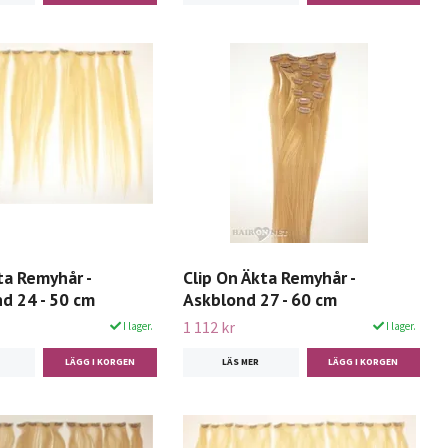
ta Remyhår -
Clip On Äkta Remyhår -
d 24 - 50 cm
Askblond 27 - 60 cm
1 112 kr
I lager.
I lager.
LÄS MER