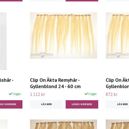
shår -
Clip On Äkta Remyhår -
Clip On Äk
Gyllenblond 24 - 60 cm
Gyllenblon
1 112 kr
872 kr
I lager.
I lager.
LÄS MER
LÄS MER