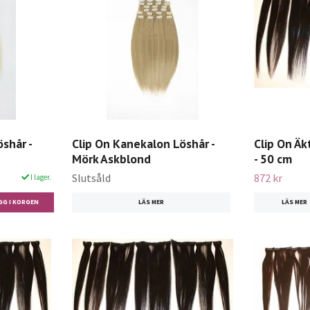
shår -
Clip On Kanekalon Löshår -
Clip On Äk
Mörk Askblond
- 50 cm
Slutsåld
872 kr
I lager.
LÄS MER
LÄS MER