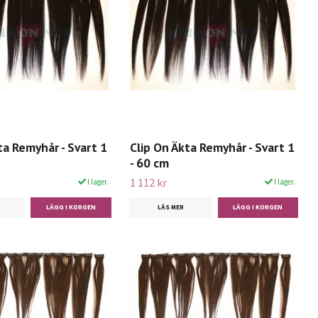
ta Remyhår - Svart 1
Clip On Äkta Remyhår - Svart 1
- 60 cm
1 112 kr
I lager.
I lager.
LÄS MER