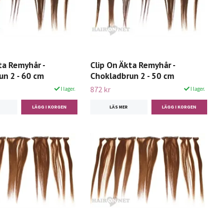
ta Remyhår -
Clip On Äkta Remyhår -
n 2 - 60 cm
Chokladbrun 2 - 50 cm
872 kr
I lager.
I lager.
LÄS MER