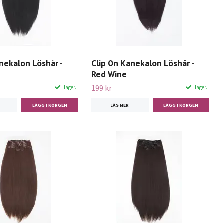
nekalon Löshår -
Clip On Kanekalon Löshår -
Red Wine
199 kr
I lager.
I lager.
LÄS MER