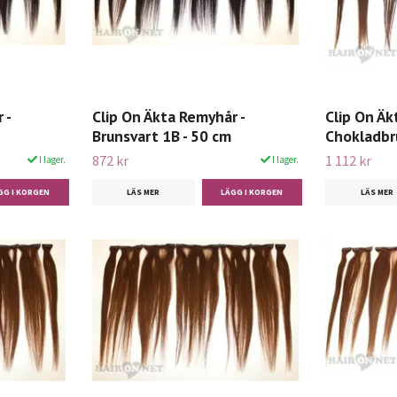
 -
Clip On Äkta Remyhår -
Clip On Äk
Brunsvart 1B - 50 cm
Chokladbru
872 kr
1 112 kr
I lager.
I lager.
LÄS MER
LÄS MER