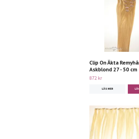
Clip On Äkta Remyhår
Askblond 27 - 50 cm
872 kr
LÄS MER