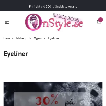
Fri frakt vid 500:- / Snabb leverans
0
Hem
Makeup
Ögon
Eyeliner
Eyeliner