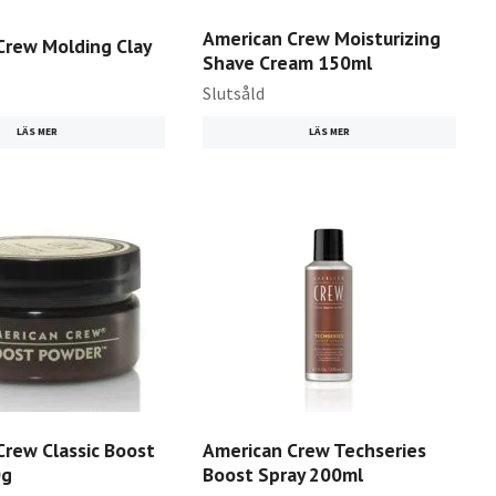
American Crew Moisturizing
Crew Molding Clay
Shave Cream 150ml
Slutsåld
LÄS MER
LÄS MER
Crew Classic Boost
American Crew Techseries
0g
Boost Spray 200ml