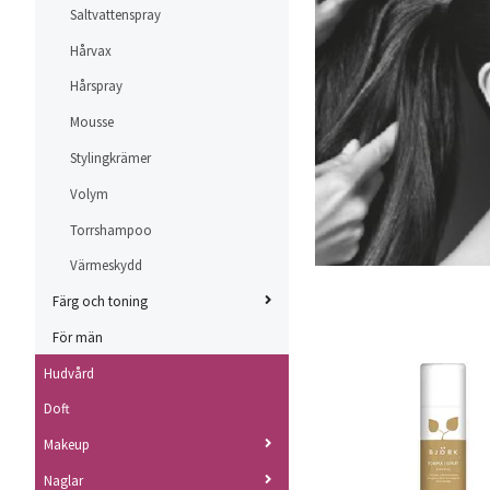
Saltvattenspray
Hårvax
Hårspray
Mousse
Stylingkrämer
Volym
Torrshampoo
Värmeskydd
Färg och toning
För män
Hudvård
Doft
Makeup
Naglar