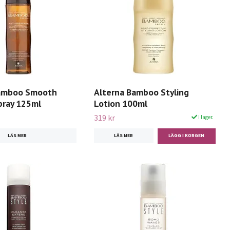
Bamboo Smooth
Alterna Bamboo Styling
ray 125ml
Lotion 100ml
319 kr
I lager.
LÄS MER
LÄS MER