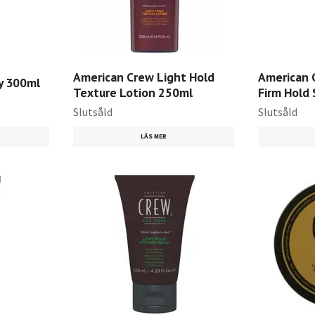
American Crew Light Hold
American 
ay 300ml
Texture Lotion 250ml
Firm Hold 
Slutsåld
Slutsåld
LÄS MER