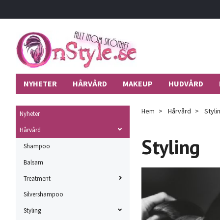
NYHETER
HÅRVÅRD
MAKEUP
HUDVÅRD
Hem
Hårvård
Styli
Nyheter
Hårvård
Styling
Shampoo
Balsam
Treatment
Silvershampoo
Styling