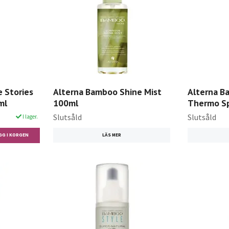
e Stories
Alterna Bamboo Shine Mist
Alterna 
ml
100ml
Thermo Sp
Slutsåld
Slutsåld
I lager.
LÄS MER