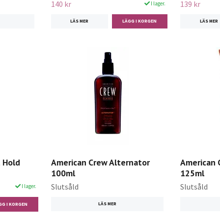
140 kr
139 kr
I lager.
LÄS MER
LÄS MER
 Hold
American Crew Alternator
American 
100ml
125ml
Slutsåld
Slutsåld
I lager.
LÄS MER