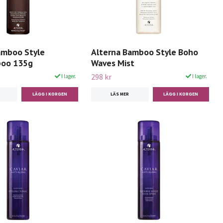
amboo Style
Alterna Bamboo Style Boho
poo 135g
Waves Mist
298 kr
I lager.
I lager.
LÄS MER