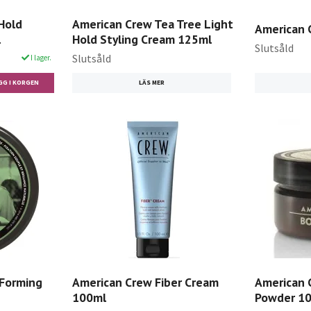
Hold
American Crew Tea Tree Light
American 
l
Hold Styling Cream 125ml
Slutsåld
Slutsåld
I lager.
LÄS MER
 Forming
American Crew Fiber Cream
American 
100ml
Powder 1