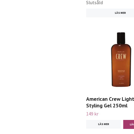
Slutsåld
LÄS MER
American Crew Light
Styling Gel 250ml
149 kr
LÄS MER