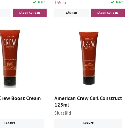
155 kr
I lager.
I lager.
LÄS MER
Crew Boost Cream
American Crew Curl Construct
125ml
Slutsåld
LÄS MER
LÄS MER