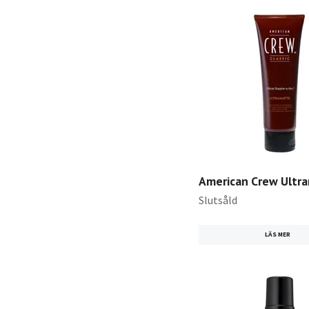
American Crew Ultr
Slutsåld
LÄS MER