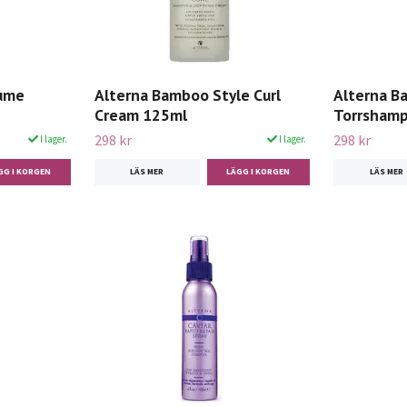
lume
Alterna Bamboo Style Curl
Alterna B
Cream 125ml
Torrsham
298 kr
298 kr
I lager.
I lager.
LÄS MER
LÄS MER