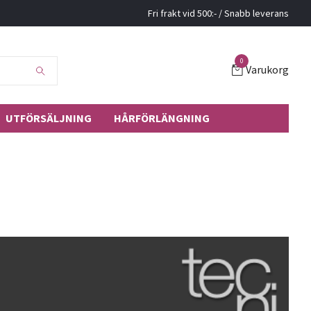
Fri frakt vid 500:- / Snabb leverans
0
Varukorg
UTFÖRSÄLJNING
HÅRFÖRLÄNGNING