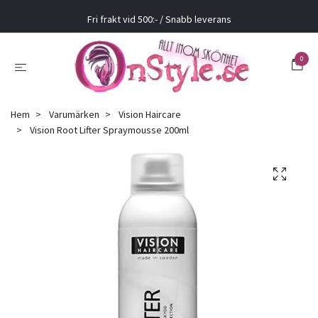
Fri frakt vid 500:- / Snabb leverans
0
Hem
Varumärken
Vision Haircare
Vision Root Lifter Spraymousse 200ml