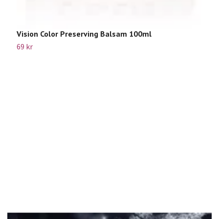
Vision Color Preserving Balsam 100ml
69 kr
V
1