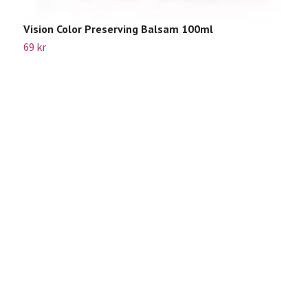
Vision Color Preserving Balsam 100ml
69 kr
V
Sl