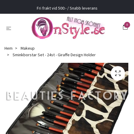
Fri frakt vid 500:- / Snabb leverans
0
Hem
Makeup
Sminkborstar Set - 24st - Giraffe Design Holder