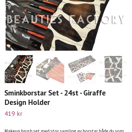
Sminkborstar Set - 24st - Giraffe
Design Holder
419 kr
Makeup brush set med stor samling av borstar både du som