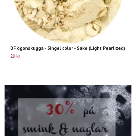
BF ögonskugga - Singel color - Sake (Light Pearlized)
B
29 kr
2