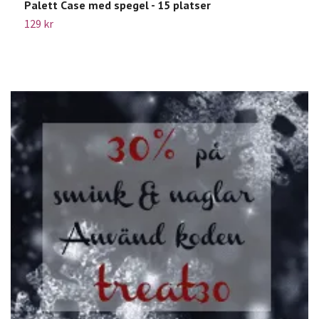
Palett Case med spegel - 15 platser
M
129 kr
7