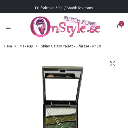
Fri frakt vid 500:- / Snabb leverans
0
Hem
Makeup
Shiny Galaxy Palett - 5 färger - Nr 10