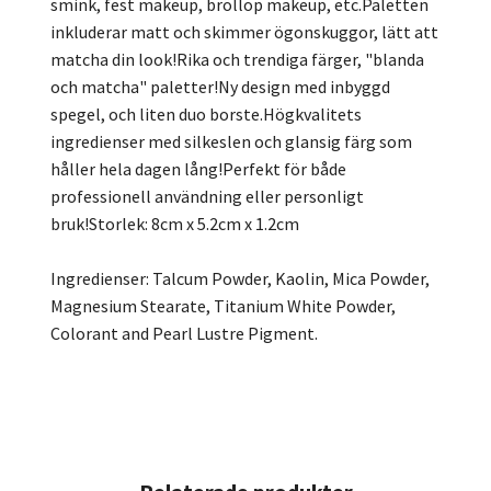
smink, fest makeup, bröllop makeup, etc.Paletten
inkluderar matt och skimmer ögonskuggor, lätt att
matcha din look!Rika och trendiga färger, "blanda
och matcha" paletter!Ny design med inbyggd
spegel, och liten duo borste.Högkvalitets
ingredienser med silkeslen och glansig färg som
håller hela dagen lång!Perfekt för både
professionell användning eller personligt
bruk!Storlek: 8cm x 5.2cm x 1.2cm
Ingredienser: Talcum Powder, Kaolin, Mica Powder,
Magnesium Stearate, Titanium White Powder,
Colorant and Pearl Lustre Pigment.