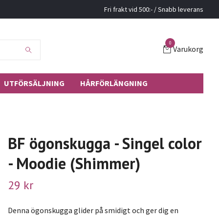
Fri frakt vid 500:- / Snabb leverans
0
Varukorg
UTFÖRSÄLJNING
HÅRFÖRLÄNGNING
BF ögonskugga - Singel color
- Moodie (Shimmer)
29 kr
Denna ögonskugga glider på smidigt och ger dig en