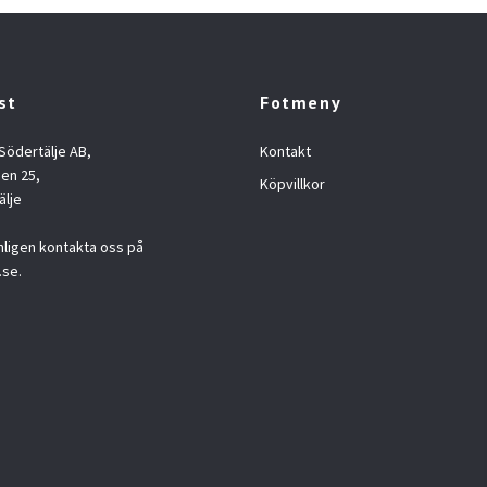
st
Fotmeny
 Södertälje AB,
Kontakt
en 25,
Köpvillkor
älje
nligen kontakta oss på
.se
.