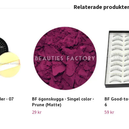
er - 07
BF ögonskugga - Singel color -
BF Good-to-
Prune (Matte)
6
29 kr
59 kr