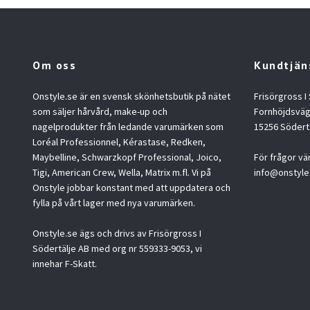
Om oss
Kundtjän
Onstyle.se är en svensk skönhetsbutik på nätet
Frisörgross I
som säljer hårvård, make-up och
Fornhöjdsväg
nagelprodukter från ledande varumärken som
15256 Södert
Loréal Professionnel, Kérastase, Redken,
Maybelline, Schwarzkopf Professional, Joico,
För frågor vä
Tigi, American Crew, Wella, Matrix m.fl. Vi på
info@onstyle
Onstyle jobbar konstant med att uppdatera och
fylla på vårt lager med nya varumärken.
Onstyle.se ägs och drivs av Frisörgross I
Södertälje AB med org nr 559333-9053, vi
innehar F-Skatt.