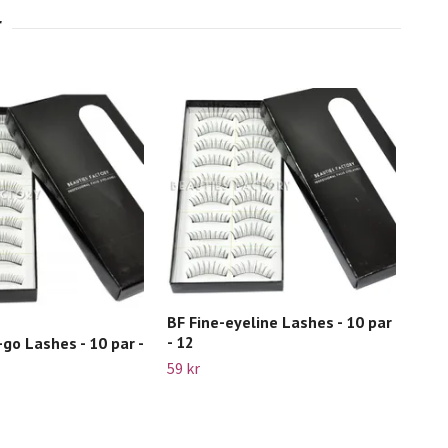
BF Fine-eyeline Lashes - 10 par
Beau
- 12
22-
go Lashes - 10 par -
59 kr
89 k