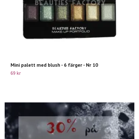
Mini palett med blush - 6 färger - Nr 10
B
69 kr
8