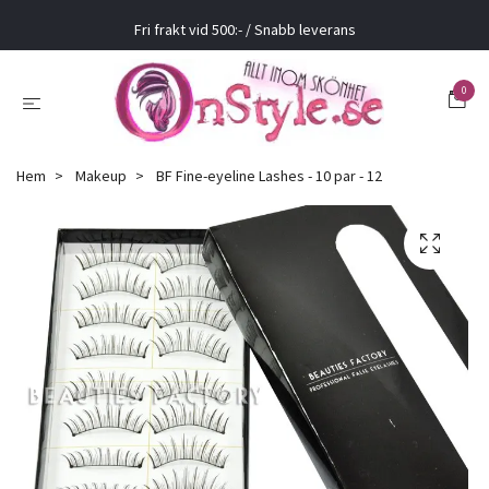
Fri frakt vid 500:- / Snabb leverans
0
Hem
Makeup
BF Fine-eyeline Lashes - 10 par - 12