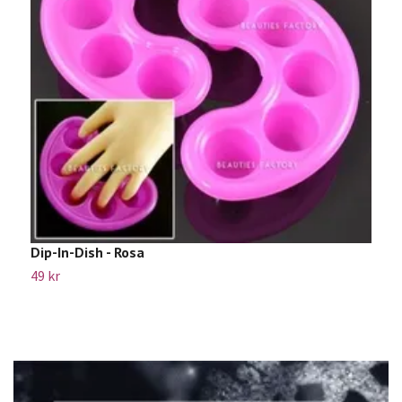
Dip-In-Dish - Rosa
F
49 kr
Sl