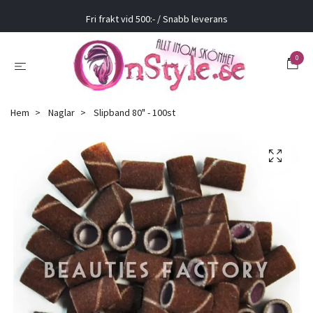
Fri frakt vid 500:- / Snabb leverans
0
Hem
Naglar
Slipband 80" - 100st