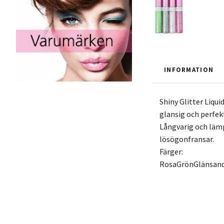
INFORMATION
Shiny Glitter Liqu
glansig och perfek
Långvarig och läm
lösögonfransar.
Färger:
RosaGrönGlänsande