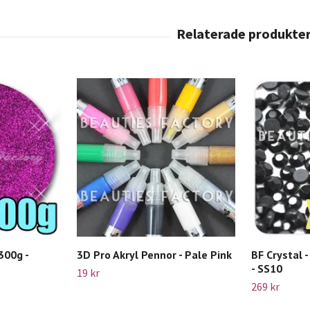
 300g -
3D Pro Akryl Pennor - Pale Pink
BF Crystal -
- SS10
19 kr
269 kr