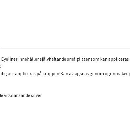
id Eyeliner innehåller självhäftande små glitter som kan applicera
t!
plig att appliceras på kroppen!Kan avlägsnas genom ögonmakeup 
 vitGlänsande silver