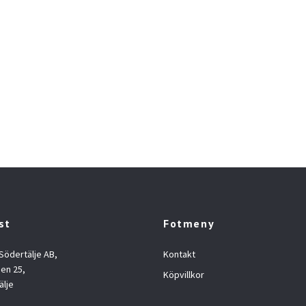
st
Fotmeny
 Södertälje AB,
Kontakt
en 25,
Köpvillkor
älje