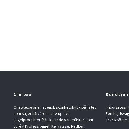
Om oss
Kundtjän
Onstyle.se är en svensk skönhetsbutik på nätet
Frisörgross I
som säljer hårvård, make-up och
Fornhöjdsväg
nagelprodukter från ledande varumärken som
15256 Södert
Loréal Professionnel, Kérastase, Redken,