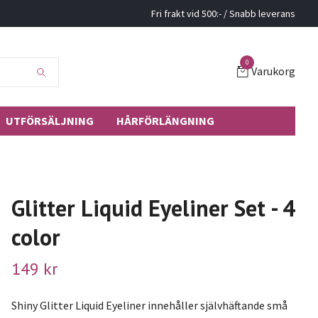
Fri frakt vid 500:- / Snabb leverans
0
Varukorg
UTFÖRSÄLJNING
HÅRFÖRLÄNGNING
Glitter Liquid Eyeliner Set - 4
color
149 kr
Shiny Glitter Liquid Eyeliner innehåller självhäftande små