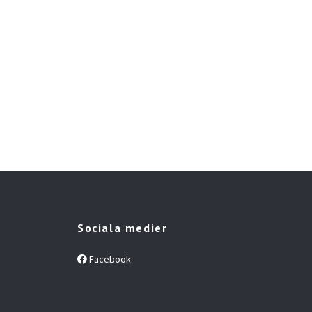
Chi
Bel
65 k
Sociala medier
Facebook