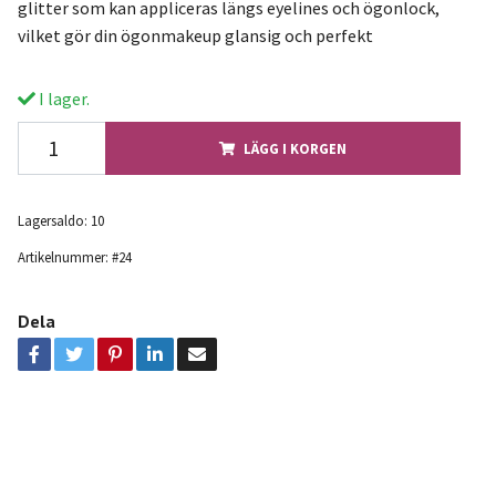
glitter som kan appliceras längs eyelines och ögonlock,
vilket gör din ögonmakeup glansig och perfekt
I lager.
LÄGG I KORGEN
Lagersaldo:
10
Artikelnummer:
#24
Dela