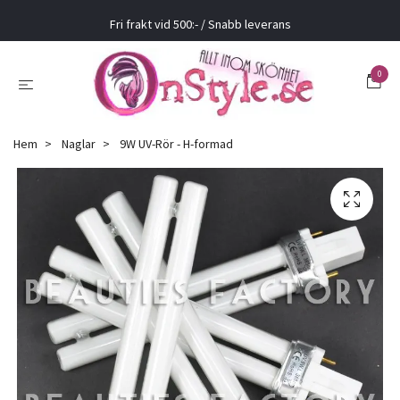
Fri frakt vid 500:- / Snabb leverans
0
Hem
Naglar
9W UV-Rör - H-formad