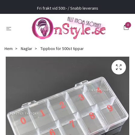
Fri frakt vid 500:- / Snabb leverans
0
Hem
Naglar
Tippbox för 500st tippar