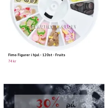
Fimo Figurer i hjul - 120st - Fruits
"
74 kr
1