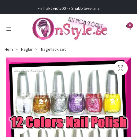
Fri frakt vid 500:- / Snabb leverans
0
Hem
Naglar
Nagellack set