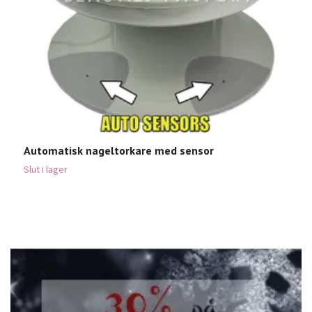
Automatisk nageltorkare med sensor
1
9
Slut i lager