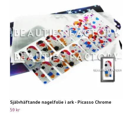
Självhäftande nagelfolie i ark - Picasso Chrome
5
59 kr
1