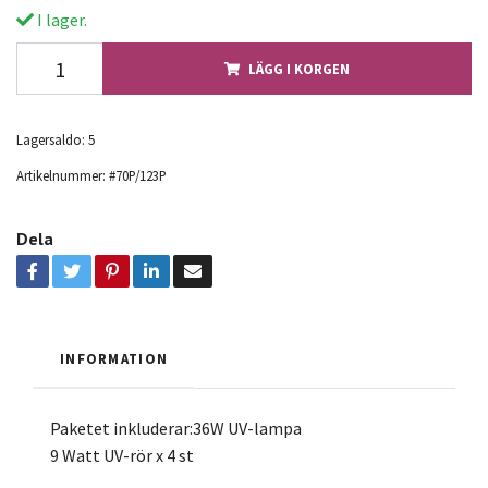
I lager.
LÄGG I KORGEN
Lagersaldo:
5
Artikelnummer:
#70P/123P
Dela
INFORMATION
Paketet inkluderar:36W UV-lampa
9 Watt UV-rör x 4 st