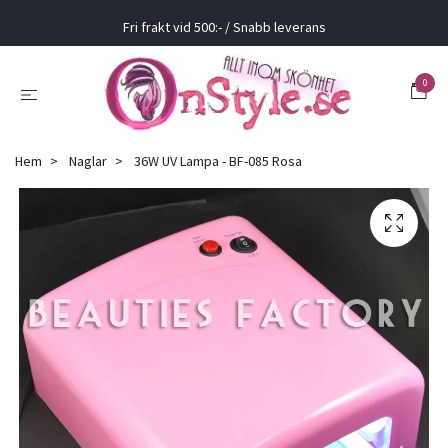
Fri frakt vid 500:- / Snabb leverans
0
Hem
Naglar
36W UV Lampa - BF-085 Rosa