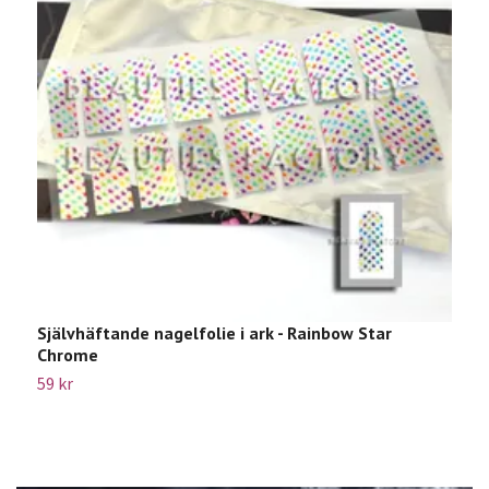
Självhäftande nagelfolie i ark - Rainbow Star
1
Chrome
6
59 kr