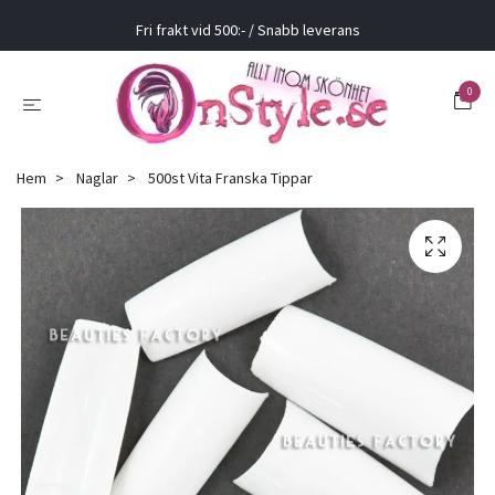
Fri frakt vid 500:- / Snabb leverans
0
Hem
Naglar
500st Vita Franska Tippar