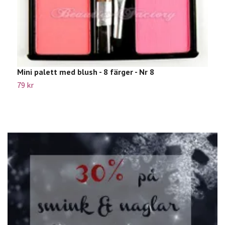
S
6
Mini palett med blush - 8 färger - Nr 8
79 kr