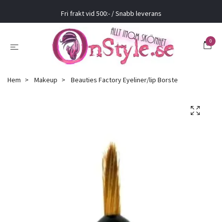
Fri frakt vid 500:- / Snabb leverans
0
Hem
Makeup
Beauties Factory Eyeliner/lip Borste