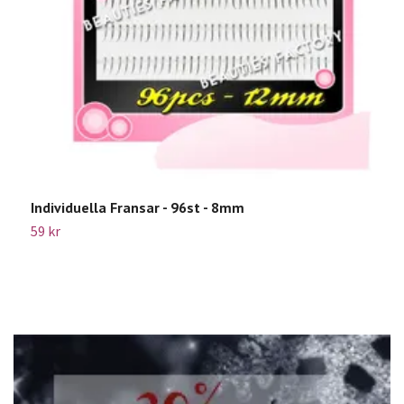
Individuella Fransar - 96st - 8mm
B
P
59 kr
2