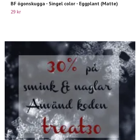
BF ögonskugga - Singel color - Eggplant (Matte)
B
29 kr
2