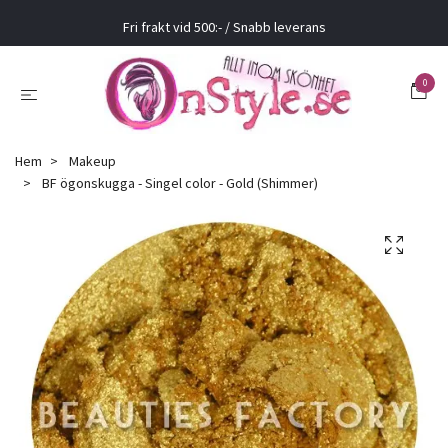
Fri frakt vid 500:- / Snabb leverans
0
Hem
Makeup
BF ögonskugga - Singel color - Gold (Shimmer)