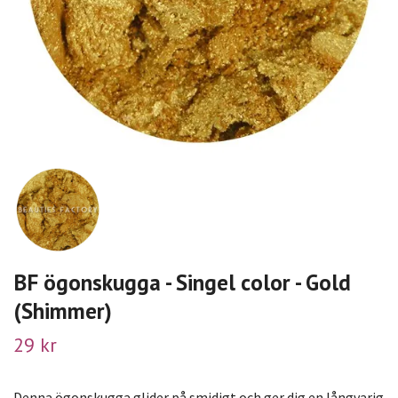
BF ögonskugga - Singel color - Gold
(Shimmer)
29 kr
Denna ögonskugga glider på smidigt och ger dig en långvarig