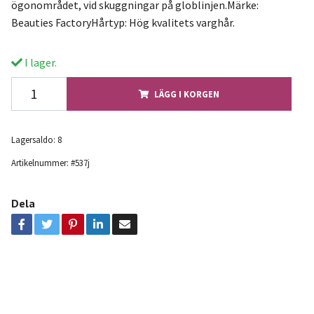
ögonområdet, vid skuggningar på globlinjen.Märke:
Beauties FactoryHårtyp: Hög kvalitets varghår.
I lager.
LÄGG I KORGEN
Lagersaldo:
8
Artikelnummer:
#537j
Dela