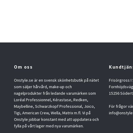
Om oss
Kundtjän
Onstyle.se är en svensk skönhetsbutik på nätet
Frisörgross I
som säljer hårvård, make-up och
Fornhöjdsväg
nagelprodukter från ledande varumärken som
15256 Södert
Loréal Professionnel, Kérastase, Redken,
Maybelline, Schwarzkopf Professional, Joico,
För frågor vä
Tigi, American Crew, Wella, Matrix m.fl. Vi på
info@onstyle
Onstyle jobbar konstant med att uppdatera och
fylla på vårt lager med nya varumärken.