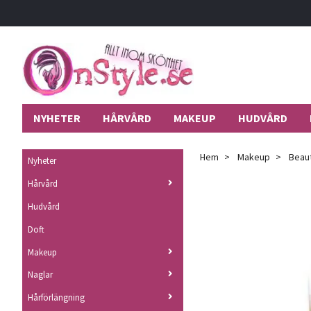
NYHETER
HÅRVÅRD
MAKEUP
HUDVÅRD
Hem
Makeup
Beaut
Nyheter
Hårvård
Hudvård
Doft
Makeup
Naglar
Hårförlängning