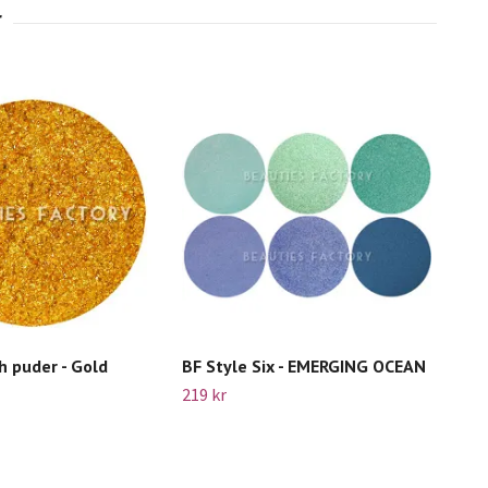
sh puder - Gold
BF Style Six - EMERGING OCEAN
Lor
Wat
219 kr
Slut 