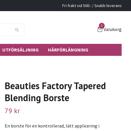
Fri frakt vid 500:- / Snabb leverans
0
Varukorg
UTFÖRSÄLJNING
HÅRFÖRLÄNGNING
Beauties Factory Tapered
Blending Borste
79 kr
En borste för en kontrollerad, lätt applicering i