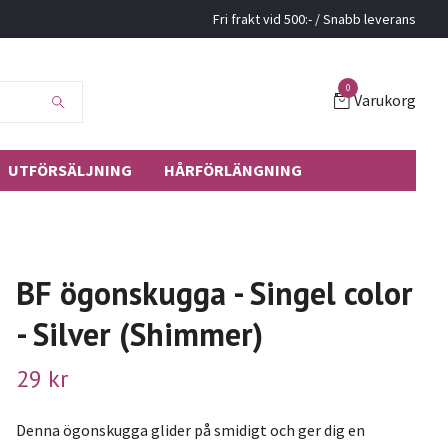
Fri frakt vid 500:- / Snabb leverans
0
Varukorg
UTFÖRSÄLJNING
HÅRFÖRLÄNGNING
BF ögonskugga - Singel color
- Silver (Shimmer)
29 kr
Denna ögonskugga glider på smidigt och ger dig en