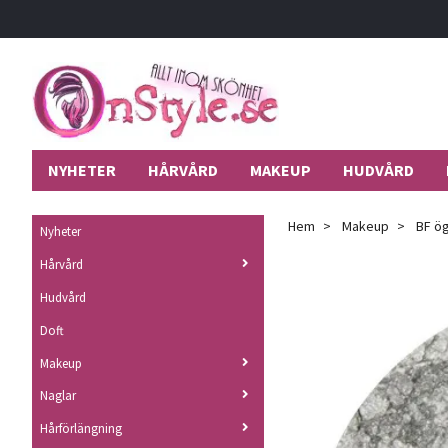
NYHETER
HÅRVÅRD
MAKEUP
HUDVÅRD
Hem
Makeup
BF ög
Nyheter
Hårvård
Hudvård
Doft
Makeup
Naglar
Hårförlängning