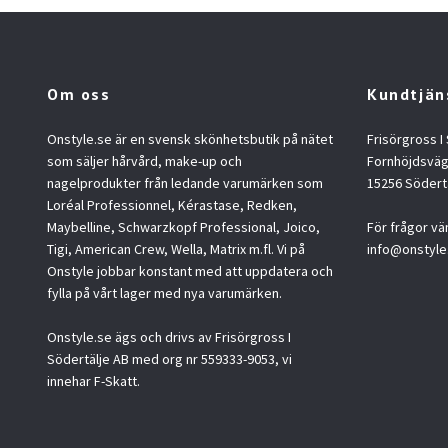
Om oss
Kundtjän
Onstyle.se är en svensk skönhetsbutik på nätet
Frisörgross I
som säljer hårvård, make-up och
Fornhöjdsväg
nagelprodukter från ledande varumärken som
15256 Södert
Loréal Professionnel, Kérastase, Redken,
Maybelline, Schwarzkopf Professional, Joico,
För frågor vä
Tigi, American Crew, Wella, Matrix m.fl. Vi på
info@onstyle
Onstyle jobbar konstant med att uppdatera och
fylla på vårt lager med nya varumärken.
Onstyle.se ägs och drivs av Frisörgross I
Södertälje AB med org nr 559333-9053, vi
innehar F-Skatt.