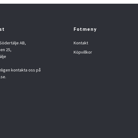
st
Fotmeny
 Södertälje AB,
Kontakt
en 25,
Köpvillkor
älje
nligen kontakta oss på
.se
.