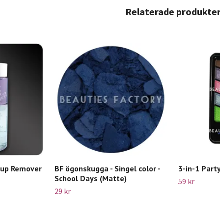
eup Remover
BF ögonskugga - Singel color -
3-in-1 Party
School Days (Matte)
59 kr
29 kr