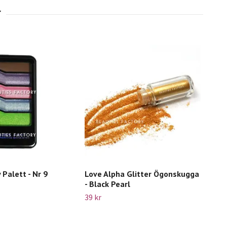
 Palett - Nr 9
Love Alpha Glitter Ögonskugga
Beau
- Black Pearl
66E
39 kr
49 k