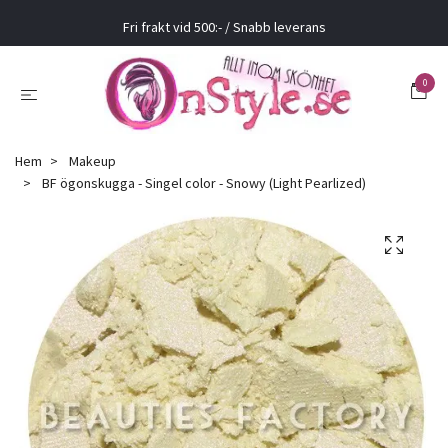
Fri frakt vid 500:- / Snabb leverans
0
Hem
Makeup
BF ögonskugga - Singel color - Snowy (Light Pearlized)