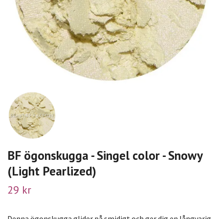
BF ögonskugga - Singel color - Snowy
(Light Pearlized)
29 kr
Denna ögonskugga glider på smidigt och ger dig en långvarig