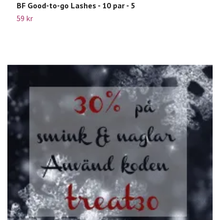
BF Good-to-go Lashes - 10 par - 5
B
59 kr
1