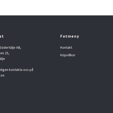
st
Fotmeny
 Södertälje AB,
Kontakt
en 25,
Köpvillkor
älje
nligen kontakta oss på
.se
.