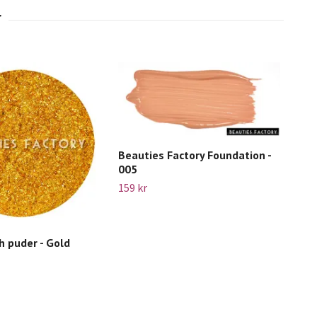
Beauties Factory Foundation -
005
159 kr
sh puder - Gold
Lor
Arc
Slut 