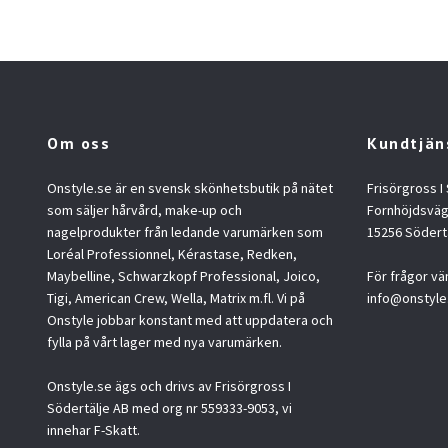
Om oss
Kundtjän
Onstyle.se är en svensk skönhetsbutik på nätet
Frisörgross I
som säljer hårvård, make-up och
Fornhöjdsväg
nagelprodukter från ledande varumärken som
15256 Södert
Loréal Professionnel, Kérastase, Redken,
Maybelline, Schwarzkopf Professional, Joico,
För frågor vä
Tigi, American Crew, Wella, Matrix m.fl. Vi på
info@onstyle
Onstyle jobbar konstant med att uppdatera och
fylla på vårt lager med nya varumärken.
Onstyle.se ägs och drivs av Frisörgross I
Södertälje AB med org nr 559333-9053, vi
innehar F-Skatt.