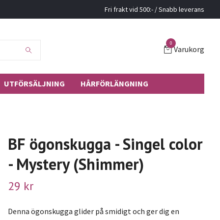
Fri frakt vid 500:- / Snabb leverans
0
Varukorg
UTFÖRSÄLJNING
HÅRFÖRLÄNGNING
BF ögonskugga - Singel color
- Mystery (Shimmer)
29 kr
Denna ögonskugga glider på smidigt och ger dig en