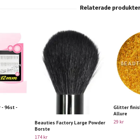
 - 96st -
Glitter fini
Allure
29 kr
Beauties Factory Large Powder
Borste
174 kr