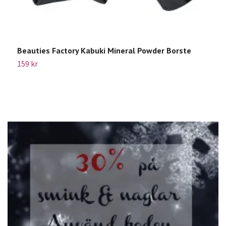
Beauties Factory Kabuki Mineral Powder Borste
S
H
159 kr
1