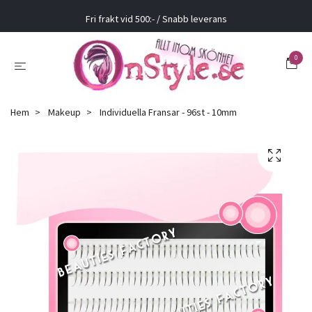
Fri frakt vid 500:- / Snabb leverans
0
Hem
Makeup
Individuella Fransar - 96st - 10mm