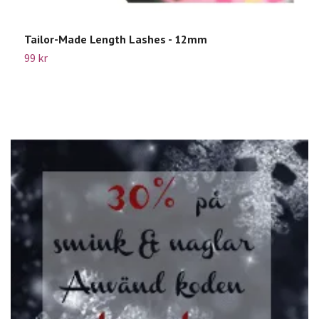
Tailor-Made Length Lashes - 12mm
B
P
99 kr
2