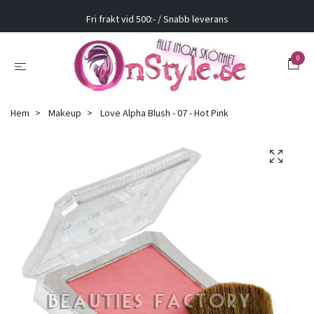
Fri frakt vid 500:- / Snabb leverans
0
Hem
Makeup
Love Alpha Blush - 07 - Hot Pink