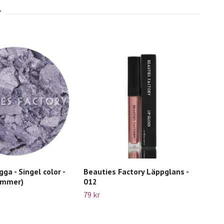
ga - Singel color -
Beauties Factory Läppglans -
Beau
immer)
012
42E
79 kr
49 k