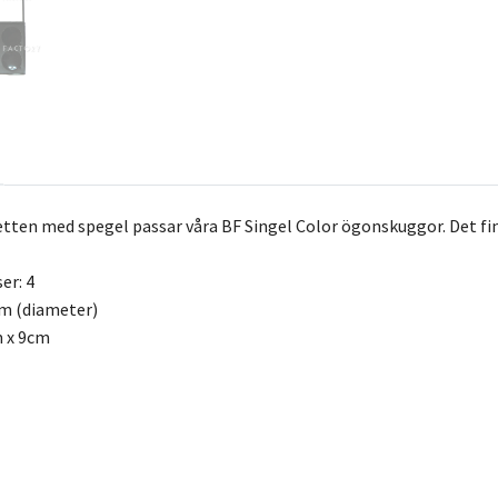
en med spegel passar våra BF Singel Color ögonskuggor. Det finn
er: 4
cm (diameter)
m x 9cm