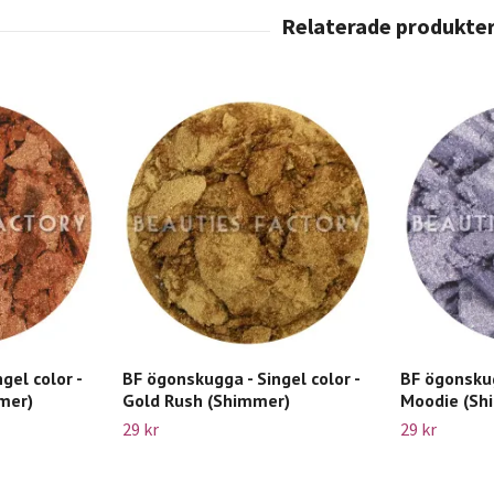
gel color -
BF ögonskugga - Singel color -
BF ögonskug
mer)
Gold Rush (Shimmer)
Moodie (Sh
29 kr
29 kr