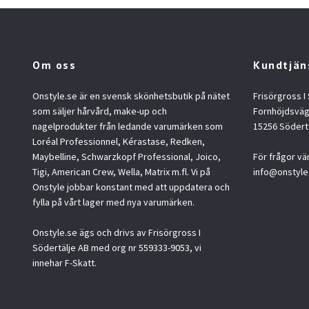
Om oss
Kundtjän
Onstyle.se är en svensk skönhetsbutik på nätet
Frisörgross I
som säljer hårvård, make-up och
Fornhöjdsväg
nagelprodukter från ledande varumärken som
15256 Södert
Loréal Professionnel, Kérastase, Redken,
Maybelline, Schwarzkopf Professional, Joico,
För frågor vä
Tigi, American Crew, Wella, Matrix m.fl. Vi på
info@onstyle
Onstyle jobbar konstant med att uppdatera och
fylla på vårt lager med nya varumärken.
Onstyle.se ägs och drivs av Frisörgross I
Södertälje AB med org nr 559333-9053, vi
innehar F-Skatt.