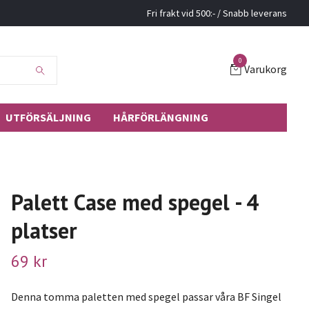
Fri frakt vid 500:- / Snabb leverans
0
Varukorg
UTFÖRSÄLJNING
HÅRFÖRLÄNGNING
Palett Case med spegel - 4
platser
69 kr
Denna tomma paletten med spegel passar våra BF Singel