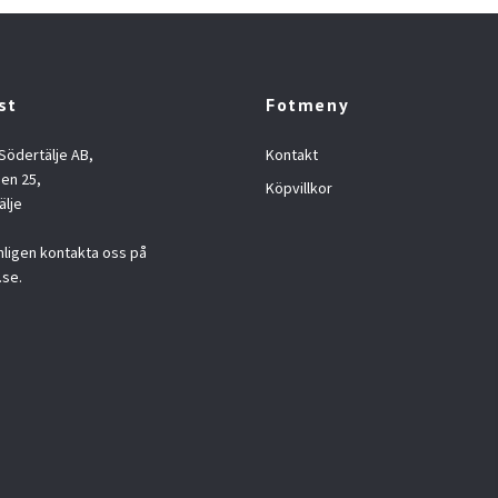
st
Fotmeny
 Södertälje AB,
Kontakt
en 25,
Köpvillkor
älje
nligen kontakta oss på
.se
.