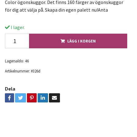
Color ögonskuggor. Det finns 160 färger av ögonskuggor
för dig att välja på. Skapa din egen palett nu!Anta
I lager.
LÄGG I KORGEN
Lagersaldo:
46
Artikelnummer:
#326d
Dela