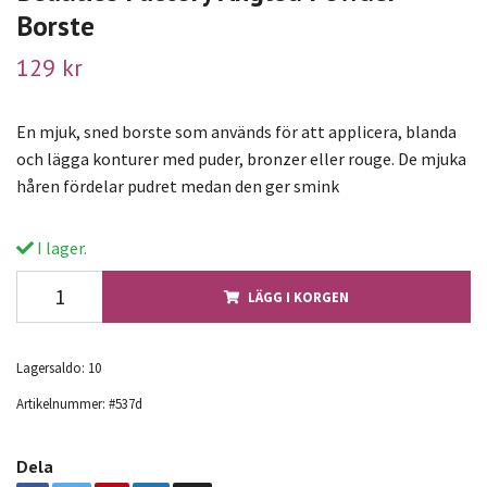
Borste
129 kr
En mjuk, sned borste som används för att applicera, blanda
och lägga konturer med puder, bronzer eller rouge. De mjuka
håren fördelar pudret medan den ger smink
I lager.
LÄGG I KORGEN
Lagersaldo:
10
Artikelnummer:
#537d
Dela