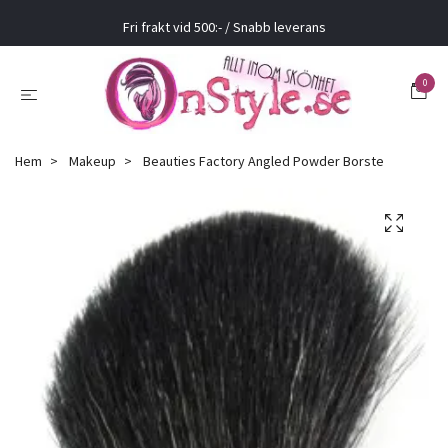
Fri frakt vid 500:- / Snabb leverans
0
Hem
Makeup
Beauties Factory Angled Powder Borste