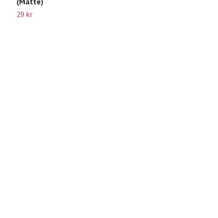
(Matte)
6
29 kr