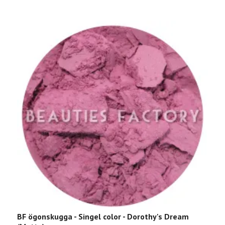
BF ögonskugga - Singel color - Dorothy's Dream
M