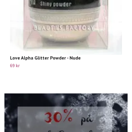
B
1
Love Alpha Glitter Powder - Nude
69 kr