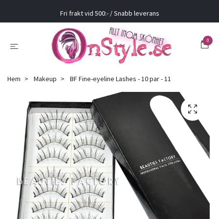
Fri frakt vid 500:- / Snabb leverans
0
Hem
Makeup
BF Fine-eyeline Lashes - 10 par - 11