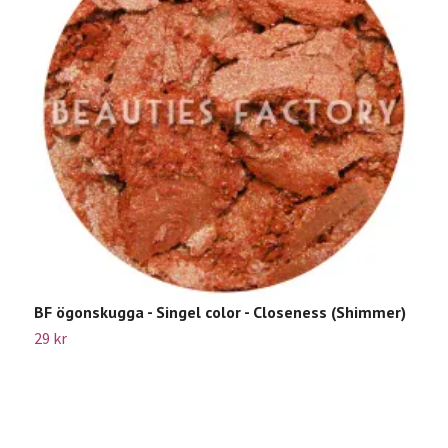
BF ögonskugga - Singel color - Closeness (Shimmer)
B
29 kr
5