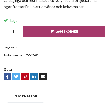
vardagliga och fest makeup.Ge volym och förtjocka dina
ögonfransar.Enkla att använda och bekväma att
I lager.
LÄGG I KORGEN
Lagersaldo:
5
Artikelnummer:
1256-28682
Dela
INFORMATION