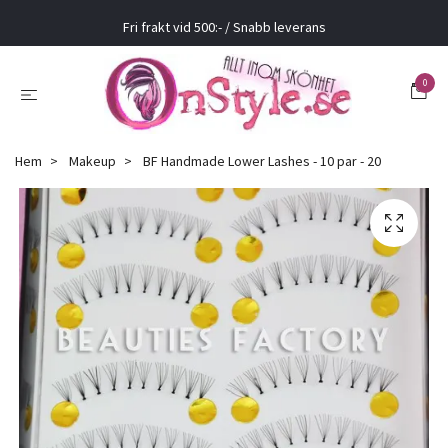
Fri frakt vid 500:- / Snabb leverans
0
Hem
Makeup
BF Handmade Lower Lashes - 10 par - 20