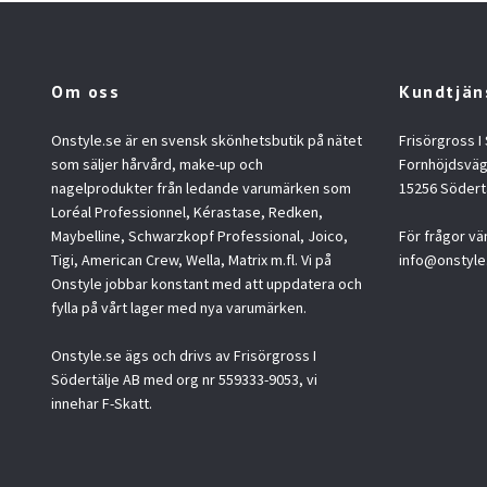
Om oss
Kundtjän
Onstyle.se är en svensk skönhetsbutik på nätet
Frisörgross I
som säljer hårvård, make-up och
Fornhöjdsväg
nagelprodukter från ledande varumärken som
15256 Södert
Loréal Professionnel, Kérastase, Redken,
Maybelline, Schwarzkopf Professional, Joico,
För frågor vä
Tigi, American Crew, Wella, Matrix m.fl. Vi på
info@onstyle
Onstyle jobbar konstant med att uppdatera och
fylla på vårt lager med nya varumärken.
Onstyle.se ägs och drivs av Frisörgross I
Södertälje AB med org nr 559333-9053, vi
innehar F-Skatt.