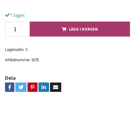
I lager.
LÄGG I KORGEN
Lagersaldo:
5
Artikelnummer:
507E
Dela