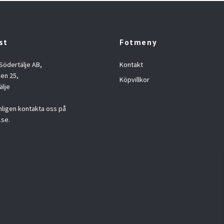
st
Fotmeny
 Södertälje AB,
Kontakt
en 25,
Köpvillkor
älje
nligen kontakta oss på
.se
.