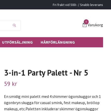
Fri frakt vid 500:- / Snabb leverans
0
Varukorg
UTFÖRSÄLJNING
HÅRFÖRLÄNGNING
3-in-1 Party Palett - Nr 5
59 kr
En smidig mini palett med 4 shimmer ögonskuggor och 1
ögonbryn skugga för casual smink, fest makeup, bröllop
makeup, etc.Paletten inkluderar skimmer ögonskuggor