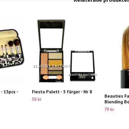
- 13pcs -
Fiesta Palett - 5 färger - Nr 8
Beauties Fa
59 kr
Blending B
79 kr