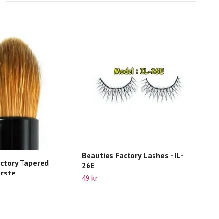
Lor
Fou
Beauties Factory Lashes - IL-
ctory Tapered
Slut 
26E
orste
49 kr