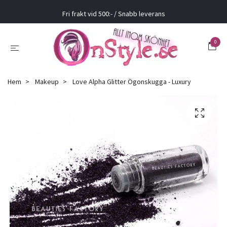
Fri frakt vid 500:- / Snabb leverans
0
Hem
Makeup
Love Alpha Glitter Ögonskugga - Luxury