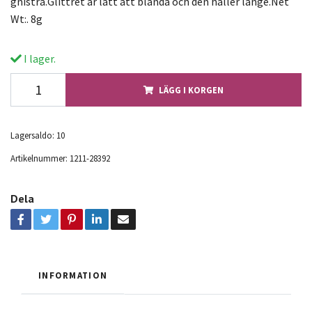
gnistra.Glittret är lätt att blanda och den håller länge.Net
Wt:. 8g
I lager.
LÄGG I KORGEN
Lagersaldo:
10
Artikelnummer:
1211-28392
Dela
INFORMATION