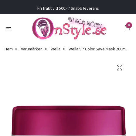
Fri frakt vid 500:- / Snabb leverans
0
Hem
Varumärken
Wella
Wella SP Color Save Mask 200ml