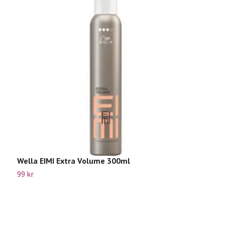
Wella EIMI Extra Volume 300ml
99 kr
W
3