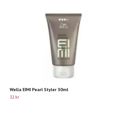
W
Sl
Wella EIMI Pearl Styler 30ml
32 kr