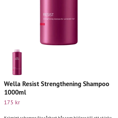
Wella Resist Strengthening Shampoo
1000ml
175 kr
Krämigt schampo för sårbart hår som hjälper till att stärka