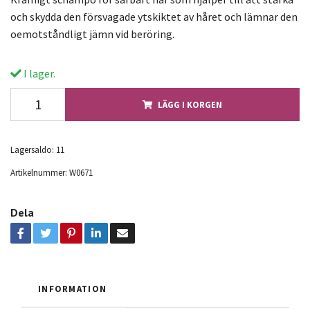
och skydda den försvagade ytskiktet av håret och lämnar den
oemotståndligt jämn vid beröring.
I lager.
LÄGG I KORGEN
Lagersaldo:
11
Artikelnummer:
W0671
Dela
INFORMATION