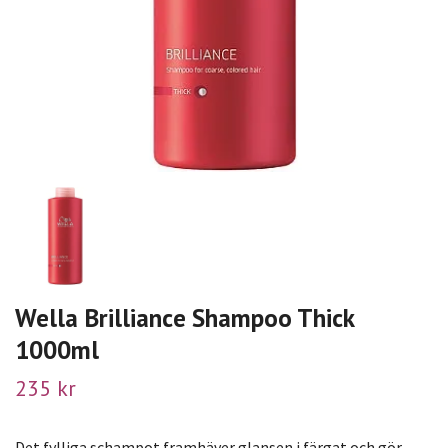
Wella Brilliance Shampoo Thick
1000ml
235 kr
Det fylliga schampot framhäver glansen i färgat och gör