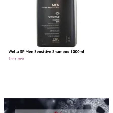
Wella SP Men Sensitive Shampoo 1000ml
Slut i lager
W
2