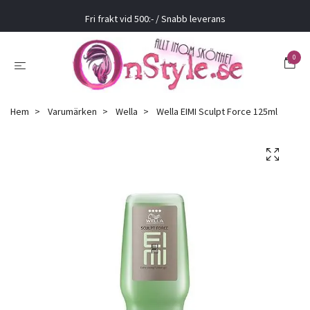
Fri frakt vid 500:- / Snabb leverans
0
Hem
Varumärken
Wella
Wella EIMI Sculpt Force 125ml