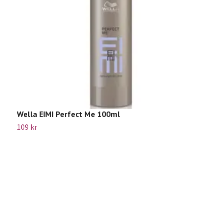
Wella EIMI Perfect Me 100ml
W
109 kr
Sl