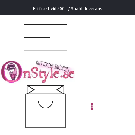
Fri frakt vid 500:- / Snabb leverans
0