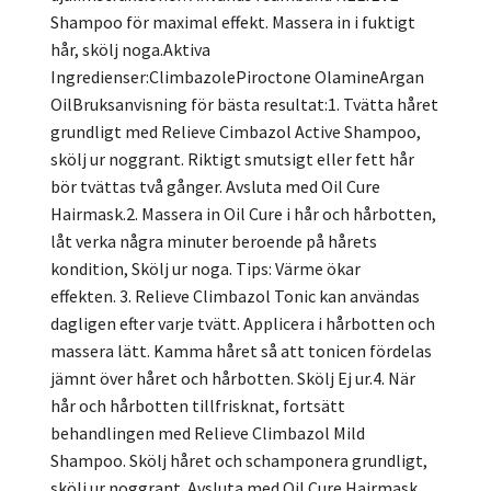
Shampoo för maximal effekt. Massera in i fuktigt
hår, skölj noga.Aktiva
Ingredienser:ClimbazolePiroctone OlamineArgan
OilBruksanvisning för bästa resultat:1. Tvätta håret
grundligt med Relieve Cimbazol Active Shampoo,
skölj ur noggrant. Riktigt smutsigt eller fett hår
bör tvättas två gånger. Avsluta med Oil Cure
Hairmask.2. Massera in Oil Cure i hår och hårbotten,
låt verka några minuter beroende på hårets
kondition, Skölj ur noga. Tips: Värme ökar
effekten. 3. Relieve Climbazol Tonic kan användas
dagligen efter varje tvätt. Applicera i hårbotten och
massera lätt. Kamma håret så att tonicen fördelas
jämnt över håret och hårbotten. Skölj Ej ur.4. När
hår och hårbotten tillfrisknat, fortsätt
behandlingen med Relieve Climbazol Mild
Shampoo. Skölj håret och schamponera grundligt,
skölj ur noggrant. Avsluta med Oil Cure Hairmask.