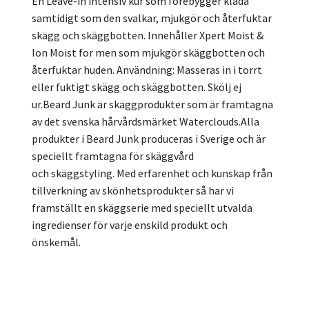
En Leave-in intensiv kur som förebygger klåda
samtidigt som den svalkar, mjukgör och återfuktar
skägg och skäggbotten. Innehåller Xpert Moist &
Ion Moist for men som mjukgör skäggbotten och
återfuktar huden. Användning: Masseras in i torrt
eller fuktigt skägg och skäggbotten. Skölj ej
ur.Beard Junk är skäggprodukter som är framtagna
av det svenska hårvårdsmärket Waterclouds.Alla
produkter i Beard Junk produceras i Sverige och är
speciellt framtagna för skäggvård
och skäggstyling. Med erfarenhet och kunskap från
tillverkning av skönhetsprodukter så har vi
framställt en skäggserie med speciellt utvalda
ingredienser för varje enskild produkt och
önskemål.